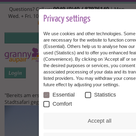
Skip
0049 (0)40 / 87976140
Questions? Call us:
| Mon.,
to
Wed. + Fri. 10:00 - 14:00h, Tue. + Thu. 14:00 - 18:00h |
main
Privacy settings
info@granny-aupair.com
content
We use cookies and other technologies. Some 
Login
are necessary for the website to function corre
(Essential). Others help us to analyse how our
used (Statistics) and to offer you enhanced fea
To
EN
(Convenience). By clicking on ‘Accept all’ or se
the desired purposes or services, you consent 
Login
associated processing of your data and its tran
Menu
listed providers. You may withdraw your conse
future effect by adjusting your settings.
Essential
Statistics
"Bereits am ersten freien Wochenende bin ich auf
Stadtsafari gegangen"
Comfort
Accept all