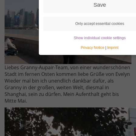
Save
Only accept essential cookies
Show individual cookie settings
Privacy Notice
|
Imprint
Liebes Granny-Aupair-Team, von einer wunderschönen
Stadt im fernen Osten kommen liebe Grüße von Evelyn
Wieder mal bin ich unendlich dankbar dafür, als
Granny in der großen, weiten Welt, diesmal in
Shanghai, sein zu dürfen. Mein Aufenthalt geht bis
Mitte Mai.