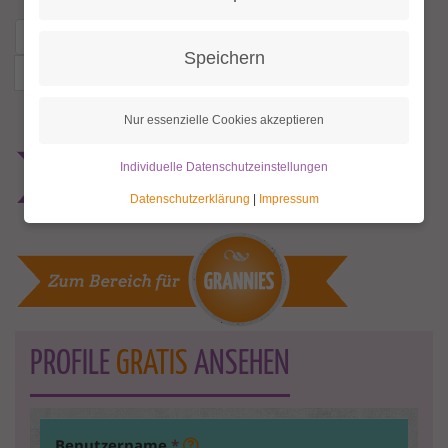
« erste Seite
‹ vorherige Seite
…
13
14
Speichern
15
16
17
18
19
20
21
Nur essenzielle Cookies akzeptieren
Individuelle Datenschutzeinstellungen
Datenschutzerklärung
|
Impressum
PROFILE
GRATIS
ANSEHEN
Benutzername
*