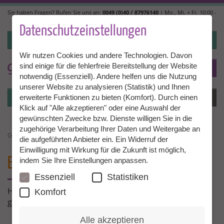
Direkt
Sie haben Fragen? Rufen Sie uns an:
0049 (0)40 / 87976140
| Mo., Mi. + Fr. 10:00 -
zum
14:00, Di. + Do. 14:00 - 18:00 |
info@granny-aupair.com
Inhalt
Datenschutzeinstellungen
Login
Wir nutzen Cookies und andere Technologien. Davon
sind einige für die fehlerfreie Bereitstellung der Website
To
DE
notwendig (Essenziell). Andere helfen uns die Nutzung
unserer Website zu analysieren (Statistik) und Ihnen
Login
Menü
erweiterte Funktionen zu bieten (Komfort). Durch einen
Klick auf "Alle akzeptieren" oder eine Auswahl der
gewünschten Zwecke bzw. Dienste willigen Sie in die
zugehörige Verarbeitung Ihrer Daten und Weitergabe an
GRANNY AU PAIR ERFAHRUNGSBERICHTE
die aufgeführten Anbieter ein. Ein Widerruf der
Einwilligung mit Wirkung für die Zukunft ist möglich,
ERFAHRUNGEN
MIT GRANNY AUPAIR
indem Sie Ihre Einstellungen anpassen.
Essenziell
Statistiken
Hier erzählen unsere Grannies und Familien über ihre
Komfort
ganz persönlichen Erfahrungen mit Granny Aupair!
Alle akzeptieren