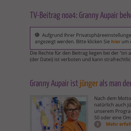
TV-Beitrag noa4: Granny Aupair b
NOA4:
GRANNY
Aufgrund Ihrer Privatsphäreeinstellungen
AUPAIR
angezeigt werden. Bitte klicken Sie
hier
um d
UND
EMOTION
Die Rechte für den Beitrag liegen bei der "o
AWARD
(der Datei) ist verboten und kann strafrechtli
Granny Aupair ist
jünger
als man de
BILD
Nach dem Motto 
MICHAELA
natürlich auch j
HANSEN.JPG
unserem Program
50 oder eine Oma
Mehr erfa