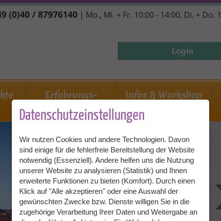
9 (0)40 / 87976140
| Mo., Mi. + Fr. 10:00 - 14:00, Di. + Do. 
Login
ekte
Erfahrungs-
Infos & Workshop
berichte
Datenschutzeinstellungen
Wir nutzen Cookies und andere Technologien. Davon
sind einige für die fehlerfreie Bereitstellung der Website
notwendig (Essenziell). Andere helfen uns die Nutzung
in Amsterdam
unserer Website zu analysieren (Statistik) und Ihnen
erweiterte Funktionen zu bieten (Komfort). Durch einen
Familie
Klick auf "Alle akzeptieren" oder eine Auswahl der
NIEDERLANDE
gewünschten Zwecke bzw. Dienste willigen Sie in die
zugehörige Verarbeitung Ihrer Daten und Weitergabe an
zwei Töchter,