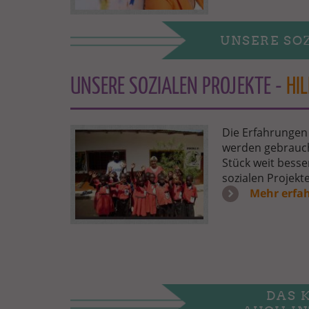
UNSERE SO
UNSERE SOZIALEN PROJEKTE -
HI
SOCIAL_PROJECTS_SMALL.JPG
Die Erfahrungen
werden gebrauch
Stück weit besse
sozialen Projekt
Mehr erfa
DAS 