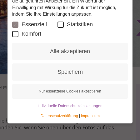
die aufgeführten Anbieter ein. Ein Widerruf der
12 & 15 Jahre
Einwilligung mit Wirkung für die Zukunft ist möglich,
indem Sie Ihre Einstellungen anpassen.
Essenziell
Statistiken
Komfort
Alle akzeptieren
Speichern
M AUSLAND WERDEN
Nur essenzielle Cookies akzeptieren
Individuelle Datenschutzeinstellungen
Datenschutzerklärung
|
Impressum
ie hier oben sehen, sind nur einige Beispiele. Die Liste
finden Sie, wenn Sie oben über den Fotos auf das