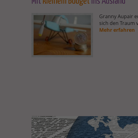
Mit
kleinem Budget
ins Ausland
REISEN-
Granny Aupair e
MIT-
sich den Traum v
WENIG-
Mehr erfahren
GELD.JPG
NEWS.JPG