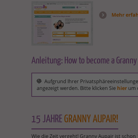
MY_AREA.JPG
Mehr erfa
Anleitung: How to become a Granny
HOW
TO
Aufgrund Ihrer Privatsphäreeinstellungen
BECOME
angezeigt werden. Bitte klicken Sie
hier
um d
A
GRANNY
AUPAIR
IN
OVER
50
15 JAHRE
GRANNY AUPAIR!
COUNTRIES
WITH
GRANNY
AUPAIR
Wie die Zeit vergeht! Granny Aupair ist schon 