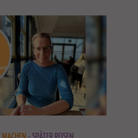
isch-
n
E MACHEN
- SPÄTER REISEN