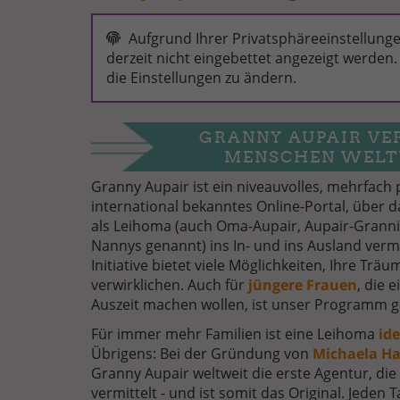
GRANNY
AUPAIR
Aufgrund Ihrer Privatsphäreeinstellunge
-
derzeit nicht eingebettet angezeigt werden. 
WIR
die Einstellungen zu ändern.
VERMITTELN
AUPAIR-
OMAS
IN
ALLE
GRANNY AUPAIR VE
WELT
MENSCHEN WELT
Granny Aupair ist ein niveauvolles, mehrfach
international bekanntes Online-Portal, über 
als Leihoma (auch Oma-Aupair, Aupair-Granni
Nannys genannt) ins In- und ins Ausland verm
Initiative bietet viele Möglichkeiten, Ihre Tr
verwirklichen. Auch für
jüngere Frauen
, die 
Auszeit machen wollen, ist unser Programm g
Für immer mehr Familien ist eine Leihoma
id
Übrigens: Bei der Gründung von
Michaela H
Granny Aupair weltweit die erste Agentur, di
vermittelt - und ist somit das Original. Jede