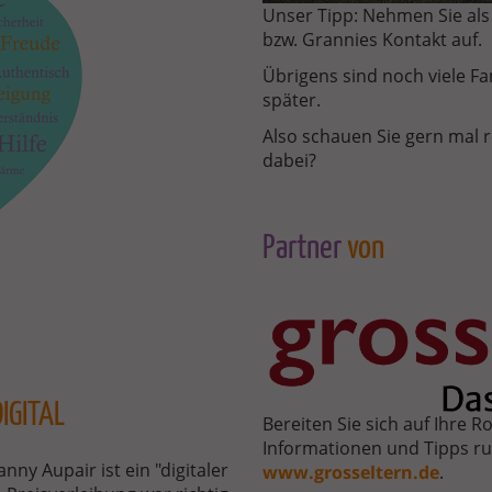
Unser Tipp: Nehmen Sie als 
bzw. Grannies Kontakt auf.
Übrigens sind noch viele Fa
später.
Also schauen Sie gern mal rei
dabei?
Partner
von
LOGO-
GROSSELTERN.PNG
IGITAL
Bereiten Sie sich auf Ihre R
Informationen und Tipps r
Granny Aupair ist ein "digitaler
www.grosseltern.de
.