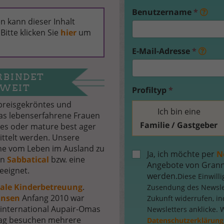
Benutzername
*
n kann dieser Inhalt
Bitte klicken Sie
hier
um
E-Mail-Adresse
*
RBINDET
WEIT
Profiltyp
*
 preisgekröntes und
Ich bin eine
das lebenserfahrene Frauen
Familie / Gastgeber
es oder mature best ager
ittelt werden. Unsere
äume vom Leben im Ausland zu
Ja, ich möchte per
N
ein
Sabbatical
bzw. eine
Angebote von Granny
eeignet.
werden.
Diese Einwill
eale Kinderbetreuung
.
Zusendung des Newslett
ansen
Anfang 2010 war
Zukunft widerrufen, i
e international Aupair-Omas
Newsletters anklicke. 
n Tag besuchen mehrere
Datenschutzerklärung