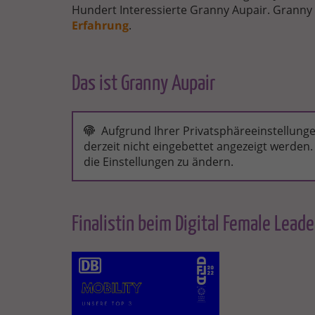
Hundert Interessierte Granny Aupair. Granny
Erfahrung
.
Das ist Granny Aupair
HOW
TO
Aufgrund Ihrer Privatsphäreeinstellunge
BECOME
derzeit nicht eingebettet angezeigt werden. 
A
die Einstellungen zu ändern.
GRANNY
AUPAIR
IN
OVER
50
COUNTRIES
Finalistin beim Digital Female Lea
WITH
GRANNY
AUPAIR
FINALISTINNEN_MOBILITY.PNG