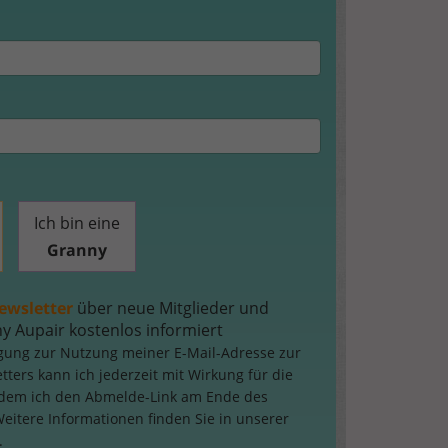
Ich bin eine
Granny
ewsletter
über neue Mitglieder und
 Aupair kostenlos informiert
igung zur Nutzung meiner E-Mail-Adresse zur
ers kann ich jederzeit mit Wirkung für die
ndem ich den Abmelde-Link am Ende des
Weitere Informationen finden Sie in unserer
.