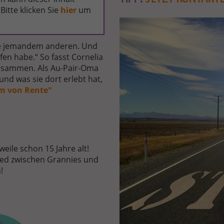
Bitte klicken Sie
hier
um
JETZT-
STARTEN-
SPAETER-
lfe jemandem anderen. Und
REISEN.JPG
fen habe.“ So fasst Cornelia
zusammen. Als Au-Pair-Oma
und was sie dort erlebt hat,
m von Rente"
weile schon 15 Jahre alt!
lied zwischen Grannies und
!