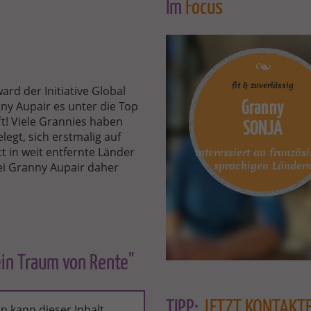
Im
Focus
fit & zuverlässig
ard der Initiative Global
y Aupair es unter die Top
Granny
ft! Viele Grannies haben
SONJA
legt, sich erstmalig auf
 in weit entfernte Länder
interessiert an französ
sprachigen Länder
bei Granny Aupair daher
ein Traum von Rente"
TIPP:
JETZT KONTAKT
n kann dieser Inhalt