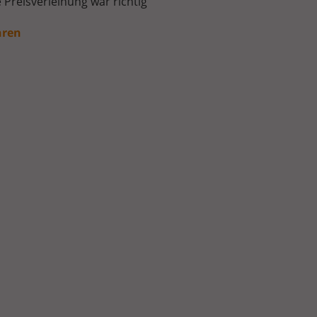
e Preisverleihung war richtig
hren