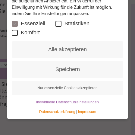
die aufgeführten Anbieter ein. Ein Widerruf der
 Ihnen unter anderem die Option „Eine Granny finden“
Einwilligung mit Wirkung für die Zukunft ist möglich,
ie auf diese Seite:
indem Sie Ihre Einstellungen anpassen.
Essenziell
Statistiken
Komfort
Alle akzeptieren
Speichern
 Sie angeben, ab wann und wie lange Sie eine Granny
Nur essenzielle Cookies akzeptieren
e. Oder sehen Sie einfach die ganze Liste durch, die
önnen Sie mit den Seitenzahlen weiterblättern. Gefällt
Individuelle Datenschutzeinstellungen
frage.
Datenschutzerklärung
|
Impressum