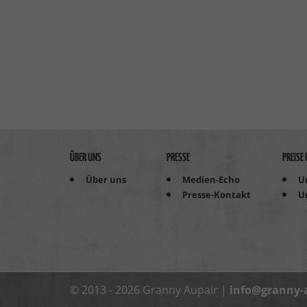
ÜBER UNS
PRESSE
PREISE
Über uns
Medien-Echo
U
Presse-Kontakt
U
© 2013 - 2026 Granny Aupair |
info@granny-