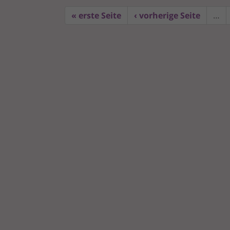
« erste Seite
‹ vorherige Seite
…