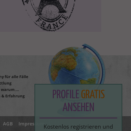
y für alle Fälle
ttlung
 warum ...
PROFILE
GRATIS
 & Erfahrung
ANSEHEN
AGB
Impressum
Kostenlos registrieren und