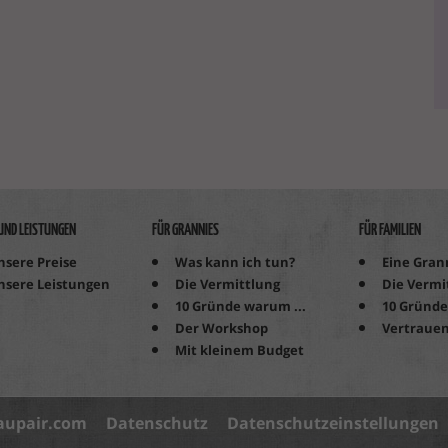
 UND LEISTUNGEN
FÜR GRANNIES
FÜR FAMILIEN
nsere Preise
Was kann ich tun?
Eine Grann
nsere Leistungen
Die Vermittlung
Die Vermi
10 Gründe warum ...
10 Gründe
Der Workshop
Vertrauen
Mit kleinem Budget
aupair.com
Datenschutz
Datenschutzeinstellungen