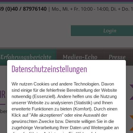
9 (0)40 / 87976140
| Mo., Mi. + Fr. 10:00 - 14:00, Di. + Do. 
Login
Erfahrungsberichte
Medien-Echo
Presse
Datenschutzeinstellungen
Wir nutzen Cookies und andere Technologien. Davon
sind einige für die fehlerfreie Bereitstellung der Website
IR
notwendig (Essenziell). Andere helfen uns die Nutzung
unserer Website zu analysieren (Statistik) und Ihnen
erweiterte Funktionen zu bieten (Komfort). Durch einen
über ihre ganz persönlichen Erfahrungen mit Granny
Klick auf "Alle akzeptieren" oder eine Auswahl der
gewünschten Zwecke bzw. Dienste willigen Sie in die
zugehörige Verarbeitung Ihrer Daten und Weitergabe an