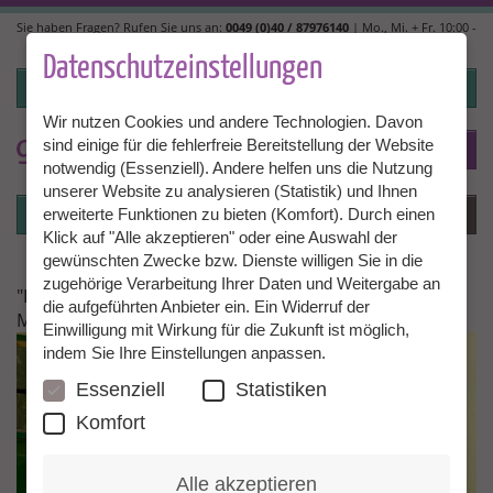
Direkt
Sie haben Fragen? Rufen Sie uns an:
0049 (0)40 / 87976140
| Mo., Mi. + Fr. 10:00 -
zum
14:00, Di. + Do. 14:00 - 18:00 |
info@granny-aupair.com
Inhalt
Datenschutzeinstellungen
Login
Wir nutzen Cookies und andere Technologien. Davon
sind einige für die fehlerfreie Bereitstellung der Website
To
DE
notwendig (Essenziell). Andere helfen uns die Nutzung
unserer Website zu analysieren (Statistik) und Ihnen
Login
Menü
erweiterte Funktionen zu bieten (Komfort). Durch einen
Klick auf "Alle akzeptieren" oder eine Auswahl der
gewünschten Zwecke bzw. Dienste willigen Sie in die
zugehörige Verarbeitung Ihrer Daten und Weitergabe an
"Ich werde diese freundlichen und dankbaren
die aufgeführten Anbieter ein. Ein Widerruf der
Menschen nicht mehr vergessen"
Einwilligung mit Wirkung für die Zukunft ist möglich,
indem Sie Ihre Einstellungen anpassen.
Essenziell
Statistiken
Komfort
Alle akzeptieren