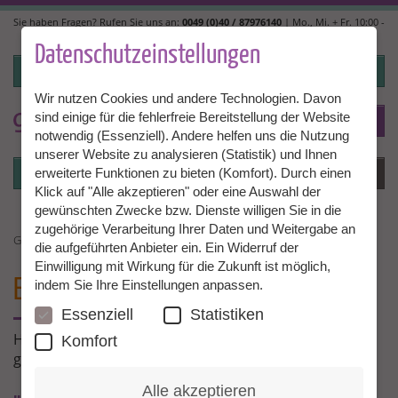
Direkt
Sie haben Fragen? Rufen Sie uns an:
0049 (0)40 / 87976140
| Mo., Mi. + Fr. 10:00 -
zum
14:00, Di. + Do. 14:00 - 18:00 |
info@granny-aupair.com
Inhalt
Datenschutzeinstellungen
Login
Wir nutzen Cookies und andere Technologien. Davon
sind einige für die fehlerfreie Bereitstellung der Website
To
DE
notwendig (Essenziell). Andere helfen uns die Nutzung
unserer Website zu analysieren (Statistik) und Ihnen
Login
Menü
erweiterte Funktionen zu bieten (Komfort). Durch einen
Klick auf "Alle akzeptieren" oder eine Auswahl der
gewünschten Zwecke bzw. Dienste willigen Sie in die
zugehörige Verarbeitung Ihrer Daten und Weitergabe an
GRANNY AU PAIR ERFAHRUNGSBERICHTE
die aufgeführten Anbieter ein. Ein Widerruf der
Einwilligung mit Wirkung für die Zukunft ist möglich,
ERFAHRUNGEN
MIT GRANNY AUPAIR
indem Sie Ihre Einstellungen anpassen.
Essenziell
Statistiken
Hier erzählen unsere Grannies und Familien über ihre
Komfort
ganz persönlichen Erfahrungen mit Granny Aupair!
Alle akzeptieren