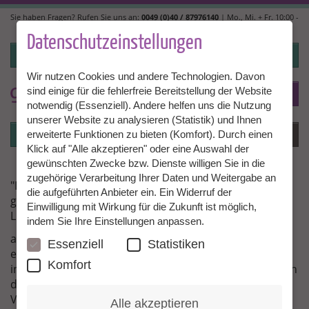
Direkt
Sie haben Fragen? Rufen Sie uns an:
0049 (0)40 / 87976140
| Mo., Mi. + Fr. 10:00 -
zum
14:00, Di. + Do. 14:00 - 18:00 |
info@granny-aupair.com
Inhalt
Datenschutzeinstellungen
Login
Wir nutzen Cookies und andere Technologien. Davon
sind einige für die fehlerfreie Bereitstellung der Website
To
DE
notwendig (Essenziell). Andere helfen uns die Nutzung
unserer Website zu analysieren (Statistik) und Ihnen
Login
Menü
erweiterte Funktionen zu bieten (Komfort). Durch einen
Klick auf "Alle akzeptieren" oder eine Auswahl der
gewünschten Zwecke bzw. Dienste willigen Sie in die
zugehörige Verarbeitung Ihrer Daten und Weitergabe an
"Die Veranstaltung hat auch mir sehr viel Freude
die aufgeführten Anbieter ein. Ein Widerruf der
gemacht!"
Einwilligung mit Wirkung für die Zukunft ist möglich,
Liebe Frau Dörwaldt,
indem Sie Ihre Einstellungen anpassen.
auch ich möchte mich mit ein wenig Verspätung noch
Essenziell
Statistiken
einmal ganz herzlich für ein spannendes, informatives
Komfort
interessantes Wochenende bedanken. Angefangen von
der Informationsveranstaltung, die mich mit dem
Vortrag von Frau Hansen und den Ausführungen der
Alle akzeptieren