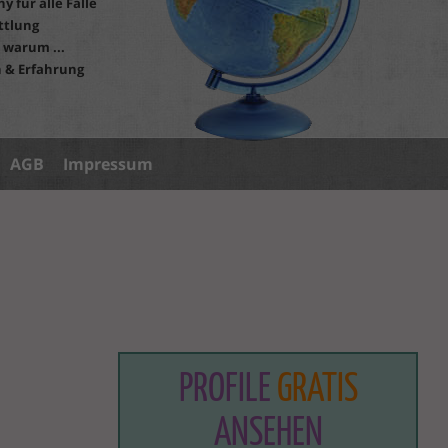
y für alle Fälle
ttlung
 warum ...
 & Erfahrung
AGB
Impressum
PROFILE
GRATIS
ANSEHEN