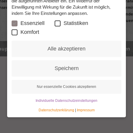
die aufgeführten Anbieter ein. Ein Widerruf der
nsere Preise
Was kann ich tun?
Eine Grann
Einwilligung mit Wirkung für die Zukunft ist möglich,
nsere Leistungen
Die Vermittlung
Die Vermi
indem Sie Ihre Einstellungen anpassen.
10 Gründe warum ...
10 Gründe
Der Workshop
Vertrauen
Essenziell
Statistiken
Mit kleinem Budget
Komfort
aupair.com
Datenschutz
Datenschutzeinstellungen
Alle akzeptieren
Speichern
Nur essenzielle Cookies akzeptieren
Individuelle Datenschutzeinstellungen
Datenschutzerklärung
|
Impressum