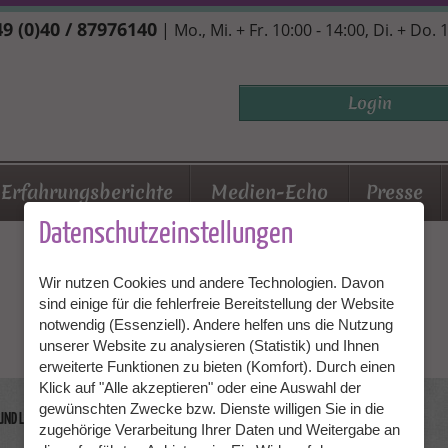
9 (0)40 / 87976140
| Mo., Mi. + Fr. 10:00 - 14:00, Di. + Do. 
Login
Erfahrungsberichte
Medien-Echo
Presse
Datenschutzeinstellungen
Wir nutzen Cookies und andere Technologien. Davon
sind einige für die fehlerfreie Bereitstellung der Website
notwendig (Essenziell). Andere helfen uns die Nutzung
unserer Website zu analysieren (Statistik) und Ihnen
erweiterte Funktionen zu bieten (Komfort). Durch einen
Klick auf "Alle akzeptieren" oder eine Auswahl der
gewünschten Zwecke bzw. Dienste willigen Sie in die
 UND LEISTUNGEN
FÜR GRANNIES
FÜR FAMILIEN
zugehörige Verarbeitung Ihrer Daten und Weitergabe an