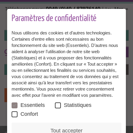
Aller
0049 (0)40 / 87976140
Téléphonez-nous:
| Lu., Mer. +
au
Ven. 10:00 - 14:00, Ma. + Jeu. 14:00 - 18:00 |
contenu
Paramètres de confidentialité
info@granny-aupair.com
principal
Nous utilisons des cookies et d’autres technologies.
Connexion
Certaines d’entre elles sont nécessaires au bon
fonctionnement du site web (Essentiels). D’autres nous
To
FR
aident à analyser l’utilisation de notre site web
(Statistiques) et à vous proposer des fonctionnalités
améliorées (Confort). En cliquant sur « Tout accepter »
Connexion
Menu
ou en sélectionnant les finalités ou services souhaités,
vous consentez au traitement de vos données qui y est
associé ainsi qu’à leur transfert vers les prestataires
mentionnés. Vous pouvez retirer votre consentement
avec effet pour l’avenir en modifiant vos paramètres.
Essentiels
Statistiques
Confort
Tout accepter