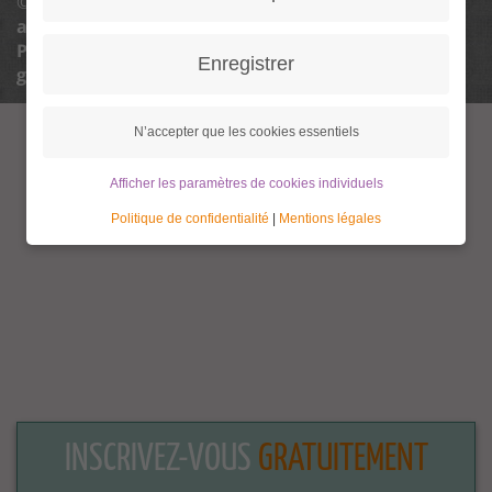
© 2013 - 2026 Granny Aupair |
info@granny-
aupair.com
Politique de confidentialité
Politique de confidentialité paramètres
Termes
Enregistrer
généraux et conditions
Avis légal
N’accepter que les cookies essentiels
Afficher les paramètres de cookies individuels
Politique de confidentialité
|
Mentions légales
INSCRIVEZ-VOUS
GRATUITEMENT