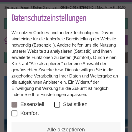
Direkt
Sie haben Fragen? Rufen Sie uns an:
0049 (0)40 / 87976140
| Mo., Mi. + Fr. 10:00 -
zum
14:00, Di. + Do. 14:00 - 18:00 |
info@granny-aupair.com
Inhalt
Datenschutzeinstellungen
Login
Wir nutzen Cookies und andere Technologien. Davon
sind einige für die fehlerfreie Bereitstellung der Website
To
DE
notwendig (Essenziell). Andere helfen uns die Nutzung
unserer Website zu analysieren (Statistik) und Ihnen
Login
Menü
erweiterte Funktionen zu bieten (Komfort). Durch einen
Klick auf "Alle akzeptieren" oder eine Auswahl der
gewünschten Zwecke bzw. Dienste willigen Sie in die
zugehörige Verarbeitung Ihrer Daten und Weitergabe an
die aufgeführten Anbieter ein. Ein Widerruf der
Einwilligung mit Wirkung für die Zukunft ist möglich,
indem Sie Ihre Einstellungen anpassen.
Essenziell
Statistiken
Komfort
Alle akzeptieren