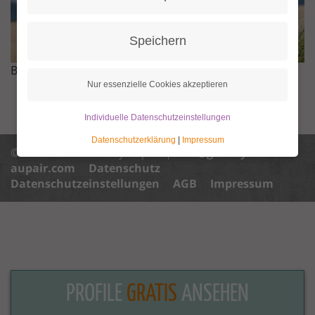
Speichern
Becoming a Granny is simple
Nur essenzielle Cookies akzeptieren
Individuelle Datenschutzeinstellungen
Datenschutzerklärung
|
Impressum
© 2013 - 2026 Granny Aupair |
info@granny-
aupair.com
Datenschutz
Datenschutzeinstellungen
AGB
Impressum
PROFILE
GRATIS
ANSEHEN