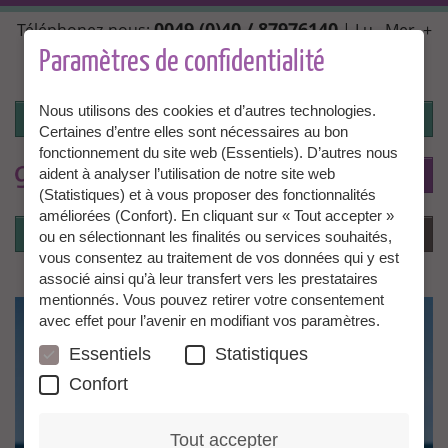
Aller
0049 (0)40 / 87976140
Téléphonez-nous:
| Lu., Mer. +
au
Ven. 10:00 - 14:00, Ma. + Jeu. 14:00 - 18:00 |
contenu
Paramètres de confidentialité
info@granny-aupair.com
principal
Nous utilisons des cookies et d’autres technologies.
Connexion
Certaines d’entre elles sont nécessaires au bon
fonctionnement du site web (Essentiels). D’autres nous
To
FR
aident à analyser l’utilisation de notre site web
(Statistiques) et à vous proposer des fonctionnalités
améliorées (Confort). En cliquant sur « Tout accepter »
Connexion
Menu
ou en sélectionnant les finalités ou services souhaités,
vous consentez au traitement de vos données qui y est
associé ainsi qu’à leur transfert vers les prestataires
mentionnés. Vous pouvez retirer votre consentement
avec effet pour l’avenir en modifiant vos paramètres.
Essentiels
Statistiques
Confort
Tout accepter