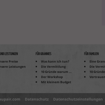
 UND LEISTUNGEN
FÜR GRANNIES
FÜR FAMILIEN
nsere Preise
Was kann ich tun?
Eine Grann
nsere Leistungen
Die Vermittlung
Die Vermi
10 Gründe warum ...
10 Gründe
Der Workshop
Vertrauen
Mit kleinem Budget
aupair.com
Datenschutz
Datenschutzeinstellungen