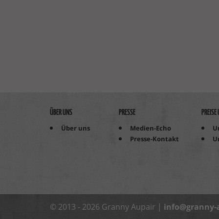
ÜBER UNS
PRESSE
PREISE
Über uns
Medien-Echo
U
Presse-Kontakt
U
© 2013 - 2026 Granny Aupair |
info@granny-