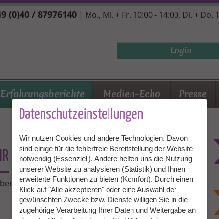
9 (0)40 / 87976140
| Mo., Mi. + Fr. 10:00 - 14:00, Di. + Do. 
Login
Erfahrungsberichte
Medien-Echo
Presse
Datenschutzeinstellungen
Wir nutzen Cookies und andere Technologien. Davon
sind einige für die fehlerfreie Bereitstellung der Website
IR
notwendig (Essenziell). Andere helfen uns die Nutzung
unserer Website zu analysieren (Statistik) und Ihnen
erweiterte Funktionen zu bieten (Komfort). Durch einen
über ihre ganz persönlichen Erfahrungen mit Granny
Klick auf "Alle akzeptieren" oder eine Auswahl der
gewünschten Zwecke bzw. Dienste willigen Sie in die
zugehörige Verarbeitung Ihrer Daten und Weitergabe an