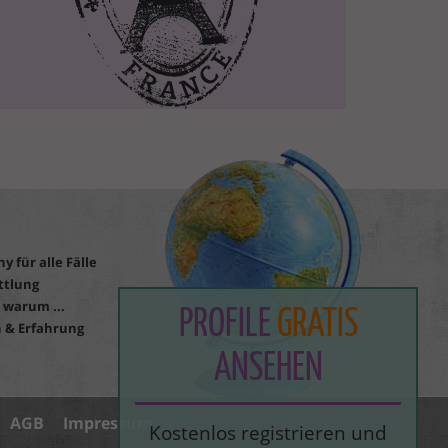
y für alle Fälle
ttlung
 warum ...
PROFILE
GRATIS
 & Erfahrung
ANSEHEN
AGB
Impressum
Kostenlos registrieren und