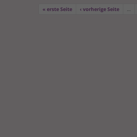
« erste Seite
‹ vorherige Seite
…