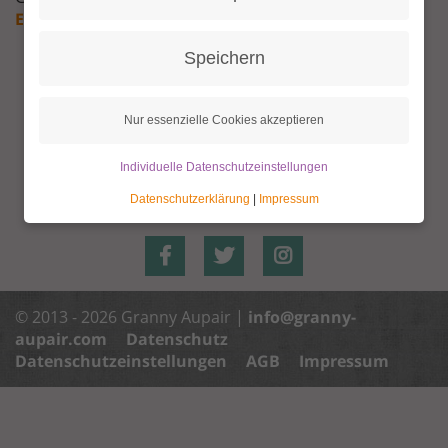
English
Español
Français
Speichern
Nur essenzielle Cookies akzeptieren
Individuelle Datenschutzeinstellungen
Datenschutzerklärung
|
Impressum
© 2013 - 2026 Granny Aupair |
info@granny-
aupair.com
Datenschutz
Datenschutzeinstellungen
AGB
Impressum