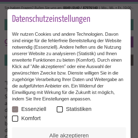
Direkt
Sie haben Fragen? Rufen Sie uns an:
0049 (0)40 / 87976140
| Mo., Mi. + Fr. 10:00 -
zum
14:00, Di. + Do. 14:00 - 18:00 |
info@granny-aupair.com
Inhalt
Datenschutzeinstellungen
Login
Wir nutzen Cookies und andere Technologien. Davon
sind einige für die fehlerfreie Bereitstellung der Website
To
DE
notwendig (Essenziell). Andere helfen uns die Nutzung
unserer Website zu analysieren (Statistik) und Ihnen
Login
Menü
erweiterte Funktionen zu bieten (Komfort). Durch einen
Klick auf "Alle akzeptieren" oder eine Auswahl der
gewünschten Zwecke bzw. Dienste willigen Sie in die
zugehörige Verarbeitung Ihrer Daten und Weitergabe an
"Ich habe eine besondere Freundschaft geschlossen"
die aufgeführten Anbieter ein. Ein Widerruf der
"Ich habe eine wunderbare und sehr intensive Zeit in
Einwilligung mit Wirkung für die Zukunft ist möglich,
Saigon in Vietnam verbracht. Die Kinder sind mir echt
indem Sie Ihre Einstellungen anpassen.
ans Herz gewachsen. Ich denke noch jeden Tag an
Essenziell
Statistiken
diese mutigen und fröhlichen Kleinen. Ich habe auch
viele sehr interessante Begegnungen gehabt und eine
Komfort
besondere Freundschaft geschlossen. Vielen Dank für
die Vermittlung und für Ihre grandiose Idee von
Alle akzeptieren
Granny Aupair."