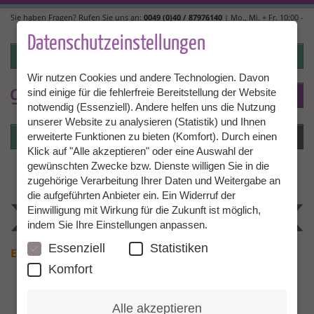
Direkt
Sie haben Fragen? Rufen Sie uns an:
0049 (0)40 / 87976140
| Mo., Mi. + Fr. 10:00 -
zum
14:00, Di. + Do. 14:00 - 18:00 |
info@granny-aupair.com
Inhalt
Datenschutzeinstellungen
Login
Wir nutzen Cookies und andere Technologien. Davon
sind einige für die fehlerfreie Bereitstellung der Website
To
DE
notwendig (Essenziell). Andere helfen uns die Nutzung
unserer Website zu analysieren (Statistik) und Ihnen
Login
Menü
erweiterte Funktionen zu bieten (Komfort). Durch einen
Klick auf "Alle akzeptieren" oder eine Auswahl der
gewünschten Zwecke bzw. Dienste willigen Sie in die
zugehörige Verarbeitung Ihrer Daten und Weitergabe an
die aufgeführten Anbieter ein. Ein Widerruf der
Einwilligung mit Wirkung für die Zukunft ist möglich,
indem Sie Ihre Einstellungen anpassen.
Essenziell
Statistiken
English
Français
Español
Komfort
Alle akzeptieren