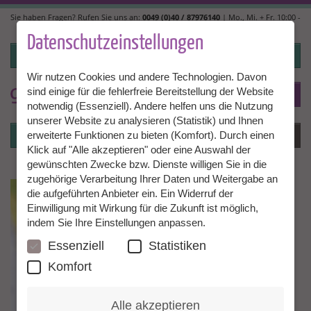
Direkt
Sie haben Fragen? Rufen Sie uns an:
0049 (0)40 / 87976140
| Mo., Mi. + Fr. 10:00 -
zum
14:00, Di. + Do. 14:00 - 18:00 |
info@granny-aupair.com
Inhalt
Datenschutzeinstellungen
Login
Wir nutzen Cookies und andere Technologien. Davon
sind einige für die fehlerfreie Bereitstellung der Website
To
DE
notwendig (Essenziell). Andere helfen uns die Nutzung
unserer Website zu analysieren (Statistik) und Ihnen
Login
Menü
erweiterte Funktionen zu bieten (Komfort). Durch einen
Klick auf "Alle akzeptieren" oder eine Auswahl der
gewünschten Zwecke bzw. Dienste willigen Sie in die
zugehörige Verarbeitung Ihrer Daten und Weitergabe an
die aufgeführten Anbieter ein. Ein Widerruf der
Einwilligung mit Wirkung für die Zukunft ist möglich,
indem Sie Ihre Einstellungen anpassen.
Essenziell
Statistiken
Komfort
Alle akzeptieren