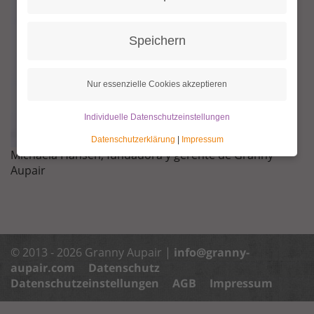
Speichern
Nur essenzielle Cookies akzeptieren
Individuelle Datenschutzeinstellungen
Datenschutzerklärung
|
Impressum
Michaela Hansen, fundadora y gerente de Granny
Aupair
© 2013 - 2026 Granny Aupair |
info@granny-
aupair.com
Datenschutz
Datenschutzeinstellungen
AGB
Impressum