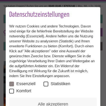
Direkt
Sie haben Fragen? Rufen Sie uns an:
0049 (0)40 / 87976140
| Mo., Mi. + Fr. 10:00 -
zum
14:00, Di. + Do. 14:00 - 18:00 |
info@granny-aupair.com
Inhalt
Datenschutzeinstellungen
Login
Wir nutzen Cookies und andere Technologien. Davon
sind einige für die fehlerfreie Bereitstellung der Website
To
DE
notwendig (Essenziell). Andere helfen uns die Nutzung
unserer Website zu analysieren (Statistik) und Ihnen
Login
Menü
erweiterte Funktionen zu bieten (Komfort). Durch einen
Klick auf "Alle akzeptieren" oder eine Auswahl der
gewünschten Zwecke bzw. Dienste willigen Sie in die
zugehörige Verarbeitung Ihrer Daten und Weitergabe an
die aufgeführten Anbieter ein. Ein Widerruf der
Einwilligung mit Wirkung für die Zukunft ist möglich,
indem Sie Ihre Einstellungen anpassen.
Essenziell
Statistiken
Komfort
Alle akzeptieren