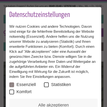
Direkt
Sie haben Fragen? Rufen Sie uns an:
0049 (0)40 / 87976140
| Mo., Mi. + Fr. 10:00 -
zum
14:00, Di. + Do. 14:00 - 18:00 |
info@granny-aupair.com
Inhalt
Datenschutzeinstellungen
Login
Wir nutzen Cookies und andere Technologien. Davon
sind einige für die fehlerfreie Bereitstellung der Website
To
DE
notwendig (Essenziell). Andere helfen uns die Nutzung
unserer Website zu analysieren (Statistik) und Ihnen
Login
Menü
erweiterte Funktionen zu bieten (Komfort). Durch einen
Klick auf "Alle akzeptieren" oder eine Auswahl der
gewünschten Zwecke bzw. Dienste willigen Sie in die
zugehörige Verarbeitung Ihrer Daten und Weitergabe an
die aufgeführten Anbieter ein. Ein Widerruf der
Einwilligung mit Wirkung für die Zukunft ist möglich,
indem Sie Ihre Einstellungen anpassen.
Essenziell
Statistiken
Komfort
Alle akzeptieren