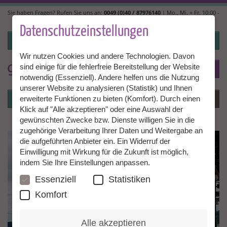
Direkt
Sie haben Fragen? Rufen Sie uns an:
0049 (0)40 / 87976140
| Mo., Mi. + Fr. 10:00 -
zum
14:00, Di. + Do. 14:00 - 18:00 |
info@granny-aupair.com
Inhalt
Datenschutzeinstellungen
Login
Wir nutzen Cookies und andere Technologien. Davon
sind einige für die fehlerfreie Bereitstellung der Website
To
DE
notwendig (Essenziell). Andere helfen uns die Nutzung
unserer Website zu analysieren (Statistik) und Ihnen
Login
Menü
erweiterte Funktionen zu bieten (Komfort). Durch einen
Klick auf "Alle akzeptieren" oder eine Auswahl der
gewünschten Zwecke bzw. Dienste willigen Sie in die
zugehörige Verarbeitung Ihrer Daten und Weitergabe an
die aufgeführten Anbieter ein. Ein Widerruf der
Einwilligung mit Wirkung für die Zukunft ist möglich,
indem Sie Ihre Einstellungen anpassen.
Essenziell
Statistiken
Komfort
Alle akzeptieren