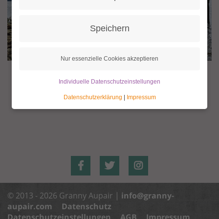
Speichern
Nur essenzielle Cookies akzeptieren
Individuelle Datenschutzeinstellungen
Datenschutzerklärung
|
Impressum
© 2013 - 2026 Granny Aupair |
info@granny-
aupair.com
Datenschutz
Datenschutzeinstellungen
AGB
Impressum