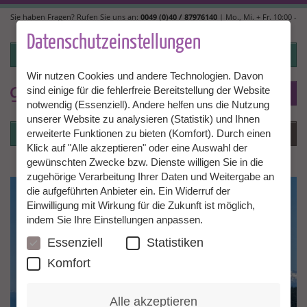
Direkt
Sie haben Fragen? Rufen Sie uns an:
0049 (0)40 / 87976140
| Mo., Mi. + Fr. 10:00 -
zum
14:00, Di. + Do. 14:00 - 18:00 |
info@granny-aupair.com
Inhalt
Datenschutzeinstellungen
Login
Wir nutzen Cookies und andere Technologien. Davon
sind einige für die fehlerfreie Bereitstellung der Website
To
DE
notwendig (Essenziell). Andere helfen uns die Nutzung
unserer Website zu analysieren (Statistik) und Ihnen
Login
Menü
erweiterte Funktionen zu bieten (Komfort). Durch einen
Klick auf "Alle akzeptieren" oder eine Auswahl der
gewünschten Zwecke bzw. Dienste willigen Sie in die
zugehörige Verarbeitung Ihrer Daten und Weitergabe an
die aufgeführten Anbieter ein. Ein Widerruf der
Einwilligung mit Wirkung für die Zukunft ist möglich,
indem Sie Ihre Einstellungen anpassen.
Essenziell
Statistiken
Komfort
Alle akzeptieren