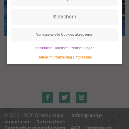
Speichern
Nur essenzielle Cookies akzeptieren
Individuelle Datenschutzeinstellungen
Datenschutzerklärung
|
Impressum
© 2013 - 2026 Granny Aupair |
info@granny-
aupair.com
Datenschutz
Datenschutzeinstellungen
AGB
Impressum