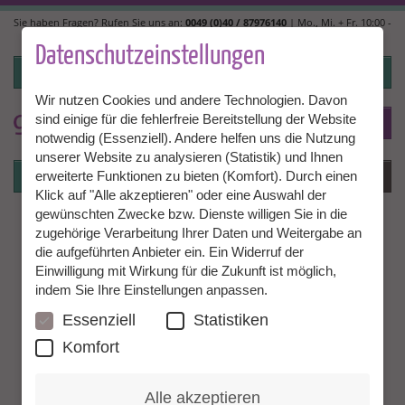
Direkt
Sie haben Fragen? Rufen Sie uns an:
0049 (0)40 / 87976140
| Mo., Mi. + Fr. 10:00 -
zum
14:00, Di. + Do. 14:00 - 18:00 |
info@granny-aupair.com
Inhalt
Datenschutzeinstellungen
Login
Wir nutzen Cookies und andere Technologien. Davon
sind einige für die fehlerfreie Bereitstellung der Website
To
DE
notwendig (Essenziell). Andere helfen uns die Nutzung
unserer Website zu analysieren (Statistik) und Ihnen
Login
Menü
erweiterte Funktionen zu bieten (Komfort). Durch einen
Klick auf "Alle akzeptieren" oder eine Auswahl der
gewünschten Zwecke bzw. Dienste willigen Sie in die
zugehörige Verarbeitung Ihrer Daten und Weitergabe an
die aufgeführten Anbieter ein. Ein Widerruf der
Einwilligung mit Wirkung für die Zukunft ist möglich,
indem Sie Ihre Einstellungen anpassen.
Essenziell
Statistiken
Komfort
Alle akzeptieren