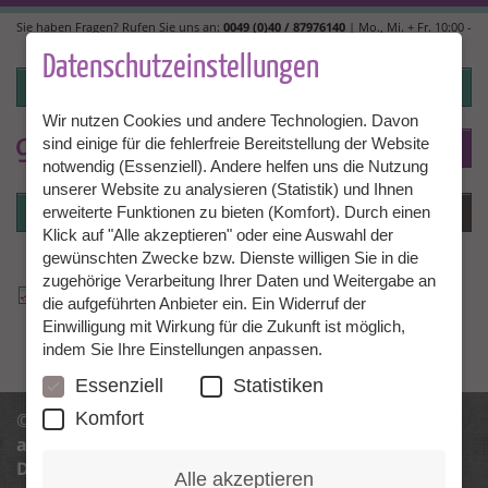
Direkt
Sie haben Fragen? Rufen Sie uns an:
0049 (0)40 / 87976140
| Mo., Mi. + Fr. 10:00 -
zum
14:00, Di. + Do. 14:00 - 18:00 |
info@granny-aupair.com
Inhalt
Datenschutzeinstellungen
Login
Wir nutzen Cookies und andere Technologien. Davon
sind einige für die fehlerfreie Bereitstellung der Website
To
DE
notwendig (Essenziell). Andere helfen uns die Nutzung
unserer Website zu analysieren (Statistik) und Ihnen
Login
Menü
erweiterte Funktionen zu bieten (Komfort). Durch einen
Klick auf "Alle akzeptieren" oder eine Auswahl der
gewünschten Zwecke bzw. Dienste willigen Sie in die
zugehörige Verarbeitung Ihrer Daten und Weitergabe an
Tipps von Granny Marion.pdf
die aufgeführten Anbieter ein. Ein Widerruf der
Einwilligung mit Wirkung für die Zukunft ist möglich,
indem Sie Ihre Einstellungen anpassen.
Essenziell
Statistiken
Komfort
© 2013 - 2026 Granny Aupair |
info@granny-
aupair.com
Datenschutz
Datenschutzeinstellungen
AGB
Impressum
Alle akzeptieren