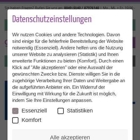
Direkt
Sie haben Fragen? Rufen Sie uns an:
0049 (0)40 / 87976140
| Mo., Mi. + Fr. 10:00 -
zum
14:00, Di. + Do. 14:00 - 18:00 |
info@granny-aupair.com
Inhalt
Datenschutzeinstellungen
Login
Wir nutzen Cookies und andere Technologien. Davon
sind einige für die fehlerfreie Bereitstellung der Website
To
DE
notwendig (Essenziell). Andere helfen uns die Nutzung
unserer Website zu analysieren (Statistik) und Ihnen
Login
Menü
erweiterte Funktionen zu bieten (Komfort). Durch einen
Klick auf "Alle akzeptieren" oder eine Auswahl der
gewünschten Zwecke bzw. Dienste willigen Sie in die
zugehörige Verarbeitung Ihrer Daten und Weitergabe an
die aufgeführten Anbieter ein. Ein Widerruf der
Einwilligung mit Wirkung für die Zukunft ist möglich,
indem Sie Ihre Einstellungen anpassen.
Essenziell
Statistiken
Komfort
Alle akzeptieren