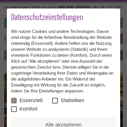
Direkt
Sie haben Fragen? Rufen Sie uns an:
0049 (0)40 / 87976140
| Mo., Mi. + Fr. 10:00 -
zum
14:00, Di. + Do. 14:00 - 18:00 |
info@granny-aupair.com
Inhalt
Datenschutzeinstellungen
Login
Wir nutzen Cookies und andere Technologien. Davon
sind einige für die fehlerfreie Bereitstellung der Website
To
DE
notwendig (Essenziell). Andere helfen uns die Nutzung
unserer Website zu analysieren (Statistik) und Ihnen
Login
Menü
erweiterte Funktionen zu bieten (Komfort). Durch einen
Klick auf "Alle akzeptieren" oder eine Auswahl der
gewünschten Zwecke bzw. Dienste willigen Sie in die
zugehörige Verarbeitung Ihrer Daten und Weitergabe an
die aufgeführten Anbieter ein. Ein Widerruf der
Einwilligung mit Wirkung für die Zukunft ist möglich,
indem Sie Ihre Einstellungen anpassen.
Essenziell
Statistiken
Komfort
Alle akzeptieren