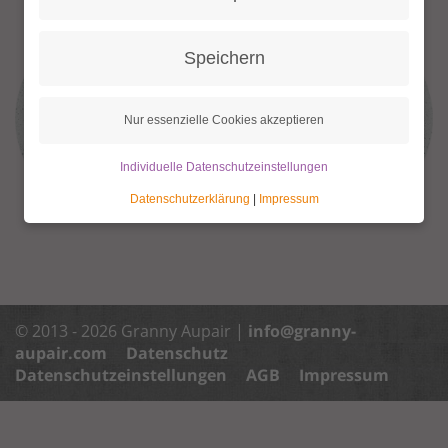
Speichern
Nur essenzielle Cookies akzeptieren
Individuelle Datenschutzeinstellungen
Datenschutzerklärung
|
Impressum
© 2013 - 2026 Granny Aupair |
info@granny-
aupair.com
Datenschutz
Datenschutzeinstellungen
AGB
Impressum