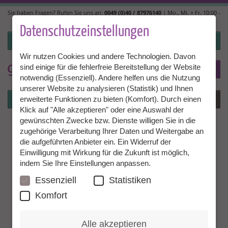
Direkt
Sie haben Fragen? Rufen Sie uns an:
0049 (0)40 / 87976140
| Mo., Mi. + Fr. 10:00 -
zum
14:00, Di. + Do. 14:00 - 18:00 |
info@granny-aupair.com
Inhalt
Datenschutzeinstellungen
Login
Wir nutzen Cookies und andere Technologien. Davon
sind einige für die fehlerfreie Bereitstellung der Website
To
DE
notwendig (Essenziell). Andere helfen uns die Nutzung
unserer Website zu analysieren (Statistik) und Ihnen
Login
Menü
erweiterte Funktionen zu bieten (Komfort). Durch einen
Klick auf "Alle akzeptieren" oder eine Auswahl der
gewünschten Zwecke bzw. Dienste willigen Sie in die
zugehörige Verarbeitung Ihrer Daten und Weitergabe an
die aufgeführten Anbieter ein. Ein Widerruf der
Einwilligung mit Wirkung für die Zukunft ist möglich,
indem Sie Ihre Einstellungen anpassen.
Essenziell
Statistiken
Komfort
Alle akzeptieren