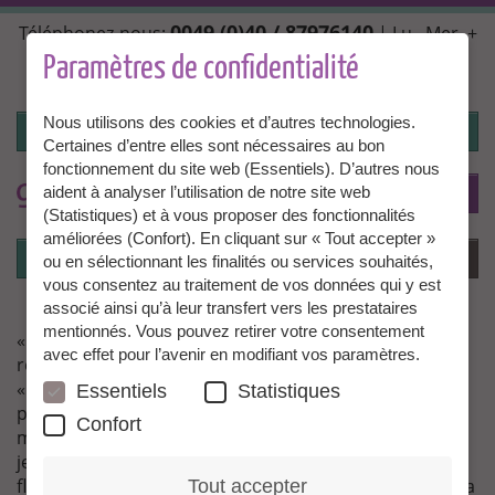
Aller
0049 (0)40 / 87976140
Téléphonez-nous:
| Lu., Mer. +
au
Ven. 10:00 - 14:00, Ma. + Jeu. 14:00 - 18:00 |
contenu
Paramètres de confidentialité
info@granny-aupair.com
principal
Nous utilisons des cookies et d’autres technologies.
Connexion
Certaines d’entre elles sont nécessaires au bon
fonctionnement du site web (Essentiels). D’autres nous
To
FR
aident à analyser l’utilisation de notre site web
(Statistiques) et à vous proposer des fonctionnalités
améliorées (Confort). En cliquant sur « Tout accepter »
Connexion
Menu
ou en sélectionnant les finalités ou services souhaités,
vous consentez au traitement de vos données qui y est
associé ainsi qu’à leur transfert vers les prestataires
mentionnés. Vous pouvez retirer votre consentement
« Le dernier jour, la famille m’a dit : « Dommage que tu
avec effet pour l’avenir en modifiant vos paramètres.
repartes déjà ! »
« Je suis arrivée dans mon « entreprise » sans idée
Essentiels
Statistiques
préconçue. Le courant a passé tout de suite avec la
Confort
mère et la confiance s’est vite installée avec son plus
jeune fils de sept ans. Pour être Granny, il faut être
flexible et savoir se mettre en retrait. Le dernier jour, la
Tout accepter