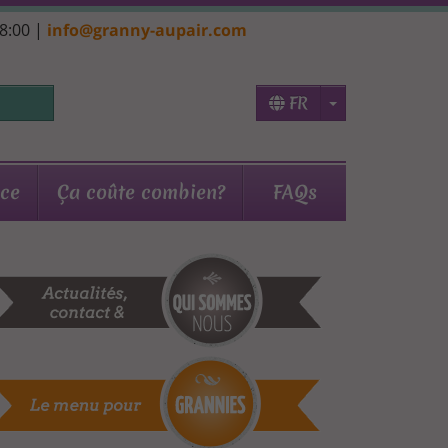
18:00 |
info@granny-aupair.com
Toggle Dropd
FR
nce
Ça coûte combien?
FAQs