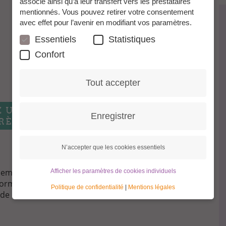
associé ainsi qu’à leur transfert vers les prestataires
mentionnés. Vous pouvez retirer votre consentement
avec effet pour l’avenir en modifiant vos paramètres.
Essentiels
Statistiques
Confort
Tout accepter
Z UNE GRANNY
Enregistrer
RÈS SIMPLE
N’accepter que les cookies essentiels
ement besoin de votre nom, votre adresse e-mail et
Afficher les paramètres de cookies individuels
ormais vous connecter sur l’espace protégé et
Politique de confidentialité
|
Mentions légales
 de nos Grannies.