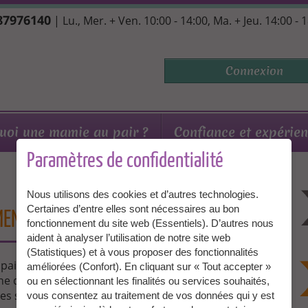
 87976140
| Lu., Mer. + Ven. 10:00 - 14:00, Ma. + Jeu. 14:00 - 
Connexion
uoi une mamie au pair ?
Confiance et expérie
Paramètres de confidentialité
Nous utilisons des cookies et d’autres technologies.
Certaines d’entre elles sont nécessaires au bon
MENT
fonctionnement du site web (Essentiels). D’autres nous
aident à analyser l’utilisation de notre site web
(Statistiques) et à vous proposer des fonctionnalités
ir pour votre famille,
AU-
améliorées (Confort). En cliquant sur « Tout accepter »
PAIR-
ne de maison où comme
ou en sélectionnant les finalités ou services souhaités,
FINDEN.JPG
apes seulement, vous
vous consentez au traitement de vos données qui y est