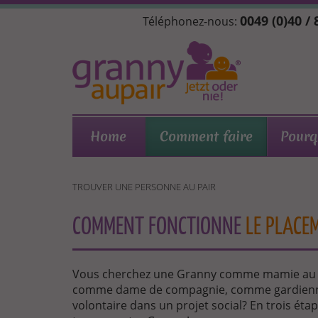
Aller
0049 (0)40 /
Téléphonez-nous:
au
contenu
principal
Home
Comment faire
Pourq
TROUVER UNE PERSONNE AU PAIR
COMMENT FONCTIONNE
LE PLACE
Vous cherchez une Granny comme mamie au pa
comme dame de compagnie, comme gardien
volontaire dans un projet social? En trois ét