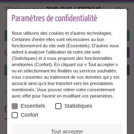
Aller
0049 (0)40 / 87976140
Téléphonez-nous:
| Lu., Mer. +
au
Ven. 10:00 - 14:00, Ma. + Jeu. 14:00 - 18:00 |
contenu
Paramètres de confidentialité
info@granny-aupair.com
principal
Nous utilisons des cookies et d’autres technologies.
Connexion
Certaines d’entre elles sont nécessaires au bon
fonctionnement du site web (Essentiels). D’autres nous
To
FR
aident à analyser l’utilisation de notre site web
(Statistiques) et à vous proposer des fonctionnalités
améliorées (Confort). En cliquant sur « Tout accepter »
Connexion
Menu
ou en sélectionnant les finalités ou services souhaités,
vous consentez au traitement de vos données qui y est
associé ainsi qu’à leur transfert vers les prestataires
mentionnés. Vous pouvez retirer votre consentement
VIDEOS
avec effet pour l’avenir en modifiant vos paramètres.
Essentiels
Statistiques
GRANNY AUPAIR
VIDEOS
Confort
Tout accepter