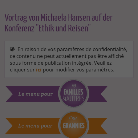
ALLE
WELT
Vortrag von Michaela Hansen auf der
Konferenz "Ethik und Reisen"
MICHAELA
HANSEN,
En raison de vos paramètres de confidentialité,
KONFERENZ
ce contenu ne peut actuellement pas être affiché
ETHIK
sous forme de publication intégrée. Veuillez
UND
REISEN,
cliquer sur
ici
pour modifier vos paramètres.
13.
JUNI
2013