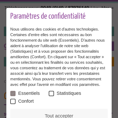
Aller
0049 (0)40 / 87976140
Téléphonez-nous:
| Lu., Mer. +
au
Ven. 10:00 - 14:00, Ma. + Jeu. 14:00 - 18:00 |
contenu
Paramètres de confidentialité
info@granny-aupair.com
principal
Nous utilisons des cookies et d’autres technologies.
Connexion
Certaines d’entre elles sont nécessaires au bon
fonctionnement du site web (Essentiels). D’autres nous
To
FR
aident à analyser l’utilisation de notre site web
(Statistiques) et à vous proposer des fonctionnalités
améliorées (Confort). En cliquant sur « Tout accepter »
Connexion
Menu
ou en sélectionnant les finalités ou services souhaités,
vous consentez au traitement de vos données qui y est
associé ainsi qu’à leur transfert vers les prestataires
mentionnés. Vous pouvez retirer votre consentement
CONSEILS DE GRANNIES
avec effet pour l’avenir en modifiant vos paramètres.
Essentiels
Statistiques
CONSEILS DE GRANNIES
ORIGINALES
Confort
10 CONSEILS POUR RÉUSSIR À ÊTRE UNE GRANNY
Tout accepter