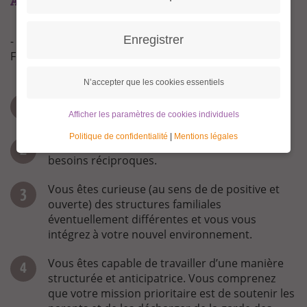
AUPAIR !
Enregistrer
- rédigé par Granny Anke, qui a passé quatre mois en
France comme Granny Aupair en 2015
N’accepter que les cookies essentiels
Généralement, vous avez envie de s’occuper
des (petits) enfants.
Afficher les paramètres de cookies individuels
Politique de confidentialité
|
Mentions légales
Vous parlez avec la famille sur les attentes et
besoins réciproques.
Vous êtes curieuse (au sens de de positive et
ouverte) des structures familiales
éventuellement différentes et vous vous
intégrez à votre nouvel environnement.
Vous êtes capable de travailler d’une manière
structurée et anticipatrice. Vous comprenez
que votre mission prioritaire est de soutenir les