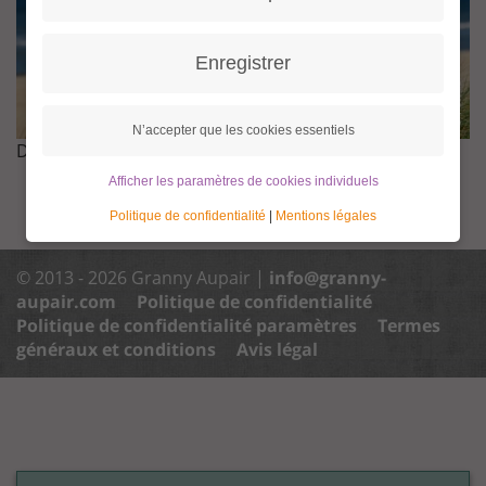
Enregistrer
N’accepter que les cookies essentiels
Devinir Granny, c’est facile
Afficher les paramètres de cookies individuels
Politique de confidentialité
|
Mentions légales
© 2013 - 2026 Granny Aupair |
info@granny-
aupair.com
Politique de confidentialité
Politique de confidentialité paramètres
Termes
généraux et conditions
Avis légal