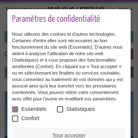
Aller
0049 (0)40 / 87976140
Téléphonez-nous:
| Lu., Mer. +
au
Ven. 10:00 - 14:00, Ma. + Jeu. 14:00 - 18:00 |
contenu
Paramètres de confidentialité
info@granny-aupair.com
principal
Nous utilisons des cookies et d’autres technologies.
Connexion
Certaines d’entre elles sont nécessaires au bon
fonctionnement du site web (Essentiels). D’autres nous
To
FR
aident à analyser l’utilisation de notre site web
(Statistiques) et à vous proposer des fonctionnalités
améliorées (Confort). En cliquant sur « Tout accepter »
Connexion
Menu
ou en sélectionnant les finalités ou services souhaités,
vous consentez au traitement de vos données qui y est
associé ainsi qu’à leur transfert vers les prestataires
mentionnés. Vous pouvez retirer votre consentement
avec effet pour l’avenir en modifiant vos paramètres.
Essentiels
Statistiques
Confort
Tout accepter