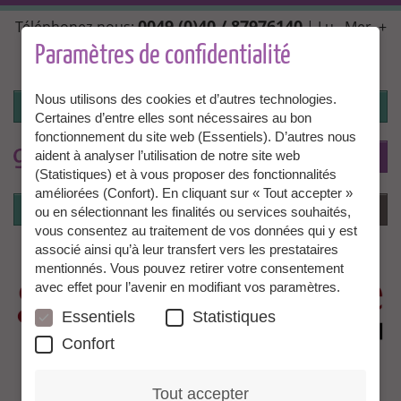
Aller
0049 (0)40 / 87976140
Téléphonez-nous:
| Lu., Mer. +
au
Ven. 10:00 - 14:00, Ma. + Jeu. 14:00 - 18:00 |
contenu
Paramètres de confidentialité
info@granny-aupair.com
principal
Nous utilisons des cookies et d’autres technologies.
Connexion
Certaines d’entre elles sont nécessaires au bon
fonctionnement du site web (Essentiels). D’autres nous
To
FR
aident à analyser l’utilisation de notre site web
(Statistiques) et à vous proposer des fonctionnalités
améliorées (Confort). En cliquant sur « Tout accepter »
Connexion
Menu
ou en sélectionnant les finalités ou services souhaités,
vous consentez au traitement de vos données qui y est
associé ainsi qu’à leur transfert vers les prestataires
mentionnés. Vous pouvez retirer votre consentement
avec effet pour l’avenir en modifiant vos paramètres.
Essentiels
Statistiques
Confort
Tout accepter