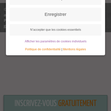
© 2013 - 2026 Granny Aupair |
info@granny-
Enregistrer
aupair.com
Politique de confidentialité
Politique de confidentialité paramètres
Termes
généraux et conditions
Avis légal
N’accepter que les cookies essentiels
Afficher les paramètres de cookies individuels
Politique de confidentialité
|
Mentions légales
INSCRIVEZ-VOUS
GRATUITEMENT