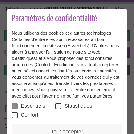
Aller
0049 (0)40 / 87976140
Téléphonez-nous:
| Lu., Mer. +
au
Ven. 10:00 - 14:00, Ma. + Jeu. 14:00 - 18:00 |
contenu
Paramètres de confidentialité
info@granny-aupair.com
principal
Nous utilisons des cookies et d’autres technologies.
Connexion
Certaines d’entre elles sont nécessaires au bon
fonctionnement du site web (Essentiels). D’autres nous
To
FR
aident à analyser l’utilisation de notre site web
(Statistiques) et à vous proposer des fonctionnalités
améliorées (Confort). En cliquant sur « Tout accepter »
Connexion
Menu
ou en sélectionnant les finalités ou services souhaités,
vous consentez au traitement de vos données qui y est
associé ainsi qu’à leur transfert vers les prestataires
mentionnés. Vous pouvez retirer votre consentement
GRANNY AUPAIR : LES ACTUALITÉS
avec effet pour l’avenir en modifiant vos paramètres.
Essentiels
Statistiques
DU NOUVEAU CHEZ GRANNY AUPAIR
Confort
Quoi de neuf chez Granny Aupair? Tenez-vous au
Tout accepter
courant!