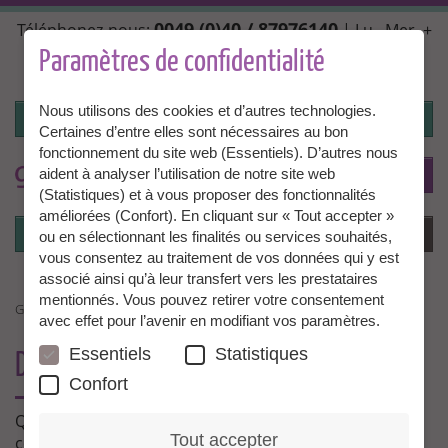
Aller
0049 (0)40 / 87976140
Téléphonez-nous:
| Lu., Mer. +
au
Ven. 10:00 - 14:00, Ma. + Jeu. 14:00 - 18:00 |
contenu
Paramètres de confidentialité
info@granny-aupair.com
principal
Nous utilisons des cookies et d’autres technologies.
Connexion
Certaines d’entre elles sont nécessaires au bon
fonctionnement du site web (Essentiels). D’autres nous
To
FR
aident à analyser l’utilisation de notre site web
(Statistiques) et à vous proposer des fonctionnalités
améliorées (Confort). En cliquant sur « Tout accepter »
Connexion
Menu
ou en sélectionnant les finalités ou services souhaités,
vous consentez au traitement de vos données qui y est
associé ainsi qu’à leur transfert vers les prestataires
mentionnés. Vous pouvez retirer votre consentement
GRANNY AUPAIR : LES ACTUALITÉS
avec effet pour l’avenir en modifiant vos paramètres.
Essentiels
Statistiques
DU NOUVEAU CHEZ GRANNY AUPAIR
Confort
Quoi de neuf chez Granny Aupair? Tenez-vous au
Tout accepter
courant!