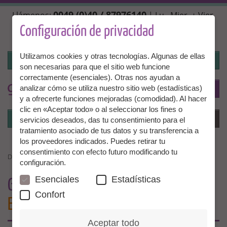
Pasar
0049 (0)40 / 87976140
Llámenos:
| Lu., Mier. + Vier.
al
10:00 - 14:00 hrs, Mar. + Juev. 14:00 - 18:00 hrs |
contenido
Configuración de privacidad
info@granny-aupair.com
principal
Utilizamos cookies y otras tecnologías. Algunas de ellas
Iniciar la sesión
son necesarias para que el sitio web funcione
correctamente (esenciales). Otras nos ayudan a
To
ES
analizar cómo se utiliza nuestro sitio web (estadísticas)
y a ofrecerte funciones mejoradas (comodidad). Al hacer
clic en «Aceptar todo» o al seleccionar los fines o
Iniciar la sesión
Menú
servicios deseados, das tu consentimiento para el
tratamiento asociado de tus datos y su transferencia a
los proveedores indicados. Puedes retirar tu
consentimiento con efecto futuro modificando tu
DÍA DE LA ABUELA 2013
configuración.
Esenciales
Estadísticas
GRANNY AUPAIR PIDE
RECONOCIMIENTO
Confort
EN LUGAR DE FLORES
Aceptar todo