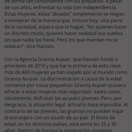
de forma tan contundente con los prejuicios. A pesar
de sus años, enfrentan su vida con independencia.
Estas mujeres, estas “abuelas” simplemente se niegan
a envejecer de la manera que, incluso hoy, una parte
de la sociedad, espera que lo hagan. “No quieren hacer
un discreto mutis, quieren hacer realidad sus sueños
sin que nadie las frene. Pero los que mandan no se
enteran”, dice Hansen.
Con la Agencia Granny Aupair, que Hansen fundó a
principios de 2010 y que fue la primera de esta clase,
más de 400 mujeres ya han viajado por el mundo como
Granny Au-pair. La discriminación a causa de la edad
comienza por cosas pequeñas: Granny Aupair quisiera
ofrecer a estas mujeres más seguridad –tanta como,
obviamente, disfrutan las au-pairs jóvenes. Pero, por
desgracia, la situación legal actual lo hace imposible. Al
contrario de las jóvenes, las grannys no pueden viajar
el extranjero con un visado de au-pair. El límite de
edad, en los distintos países, está entre los 25 y 30
años. Dentro de Europa la inmigración presenta