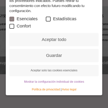
los proveedores indicados. Puedes retirar tu
consentimiento con efecto futuro modificando tu
configuración.
S Y SERVICIOS
PARA GRANNIES
PARA FAMILIAS
Esenciales
Estadísticas
uestras cuotas
¿Qué puedo aportar?
Una Grann
Confort
uestros servicios
La gestión
La gestión
10 razones para...
10 razones
Aceptar todo
El taller
Confianza
Con bajo presupuesto
Guardar
aupair.com
Política de privacidad
Política de privaci
Aceptar solo las cookies esenciales
Mostrar la configuración individual de cookies
Política de privacidad
|
Aviso legal