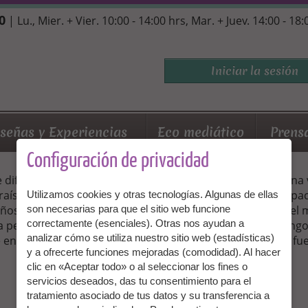
0
| Lu., Mier. + Vier. 10:00 - 14:00 hrs, Mar. + Juev. 14:00 - 18
Iniciar la sesión
señas y Experiencias
Eco mediático
Prens
Configuración de privacidad
diferente, regresé a la pintura y tengo mucha energía una
raíso. Todo fue perfecto y pude sacar provecho de las capa
Utilizamos cookies y otras tecnologías. Algunas de ellas
son necesarias para que el sitio web funcione
ños. Lo único que puedo hacer es recomendarle a todo el 
correctamente (esenciales). Otras nos ayudan a
persona totalmente diferente, regresé a la pintura y teng
analizar cómo se utiliza nuestro sitio web (estadísticas)
encontré al amor de mi vida en Ciudad del Cabo, lo que fue
y a ofrecerte funciones mejoradas (comodidad). Al hacer
clic en «Aceptar todo» o al seleccionar los fines o
servicios deseados, das tu consentimiento para el
tratamiento asociado de tus datos y su transferencia a