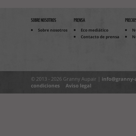
SOBRE NOSOTROS
PRENSA
PRECIO
Sobre nosotros
Eco mediático
N
Contacto de prensa
N
© 2013 - 2026 Granny Aupair |
info@granny-
condiciones
Aviso legal