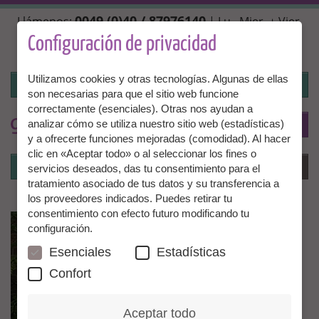
Pasar
0049 (0)40 / 87976140
Llámenos:
| Lu., Mier. + Vier.
al
10:00 - 14:00 hrs, Mar. + Juev. 14:00 - 18:00 hrs |
contenido
Configuración de privacidad
info@granny-aupair.com
principal
Utilizamos cookies y otras tecnologías. Algunas de ellas
Iniciar la sesión
son necesarias para que el sitio web funcione
correctamente (esenciales). Otras nos ayudan a
To
ES
analizar cómo se utiliza nuestro sitio web (estadísticas)
y a ofrecerte funciones mejoradas (comodidad). Al hacer
clic en «Aceptar todo» o al seleccionar los fines o
Iniciar la sesión
Menú
servicios deseados, das tu consentimiento para el
tratamiento asociado de tus datos y su transferencia a
los proveedores indicados. Puedes retirar tu
consentimiento con efecto futuro modificando tu
configuración.
Esenciales
Estadísticas
Confort
Aceptar todo