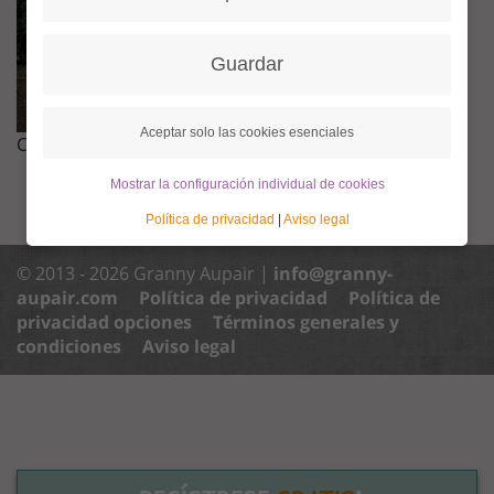
Guardar
Aceptar solo las cookies esenciales
Conocerse, comunicarse, hacer amistades
Mostrar la configuración individual de cookies
Política de privacidad
|
Aviso legal
© 2013 - 2026 Granny Aupair |
info@granny-
aupair.com
Política de privacidad
Política de
privacidad opciones
Términos generales y
condiciones
Aviso legal