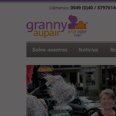
Pasar
0049 (0)40 / 8797614
Llámenos:
al
contenido
principal
Sobre nosotros
Noticias
Re