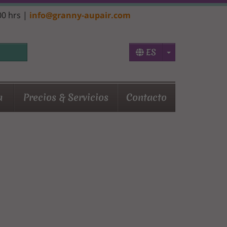
:00 hrs |
info@granny-aupair.com
Toggle Dropd
ES
a
Precios & Servicios
Contacto