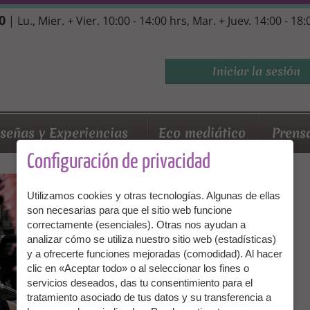
0
| Lu., Mier. + Vier. 10:00 - 14:00 hrs, Mar. + Juev. 14:00 - 18
Iniciar la sesión
señas y Experiencias
Eco mediático
Prens
Configuración de privacidad
Utilizamos cookies y otras tecnologías. Algunas de ellas
son necesarias para que el sitio web funcione
correctamente (esenciales). Otras nos ayudan a
analizar cómo se utiliza nuestro sitio web (estadísticas)
y a ofrecerte funciones mejoradas (comodidad). Al hacer
clic en «Aceptar todo» o al seleccionar los fines o
servicios deseados, das tu consentimiento para el
tratamiento asociado de tus datos y su transferencia a