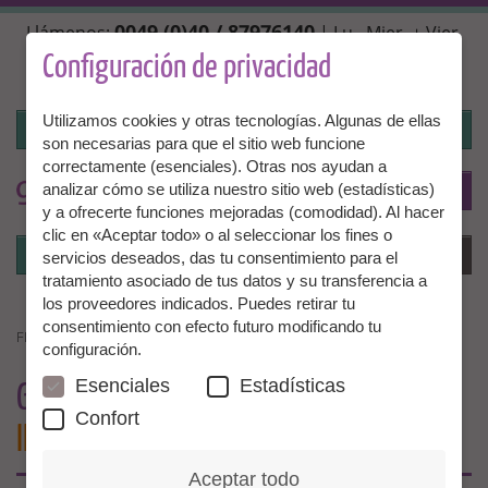
Pasar
0049 (0)40 / 87976140
Llámenos:
| Lu., Mier. + Vier.
al
10:00 - 14:00 hrs, Mar. + Juev. 14:00 - 18:00 hrs |
contenido
Configuración de privacidad
info@granny-aupair.com
principal
Utilizamos cookies y otras tecnologías. Algunas de ellas
Iniciar la sesión
son necesarias para que el sitio web funcione
correctamente (esenciales). Otras nos ayudan a
To
ES
analizar cómo se utiliza nuestro sitio web (estadísticas)
y a ofrecerte funciones mejoradas (comodidad). Al hacer
clic en «Aceptar todo» o al seleccionar los fines o
Iniciar la sesión
Menú
servicios deseados, das tu consentimiento para el
tratamiento asociado de tus datos y su transferencia a
los proveedores indicados. Puedes retirar tu
consentimiento con efecto futuro modificando tu
FRAUENTAG STUHR
configuración.
Esenciales
Estadísticas
GRANNY AUPAIR EN EL
DÍA
Confort
INTERNACIONAL DE LA MUJER
EN STUHR
Aceptar todo