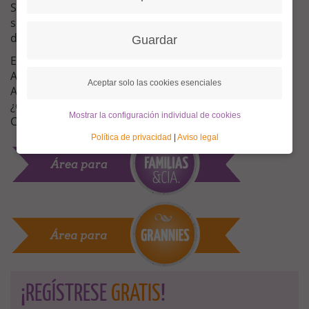
Stuhr, localidad situada al sur de Bremen, dedica una
semana entera a la celebración del Día Internacional
de la Mujer el 8 de marzo.
Guardar
El 7 de marzo Michaela Hansen estará en el
Ayuntamiento de Stuhr para informar sobre Granny
Aceptar solo las cookies esenciales
Aupair. ¿Quién puede ser granny? ¿Cómo funciona?
¿Cómo han sido las experiencias de otras mujeres?
Mostrar la configuración individual de cookies
Comienzo: a las 18:00.
Política de privacidad
|
Aviso legal
¡REGÍSTRESE
GRATIS
!