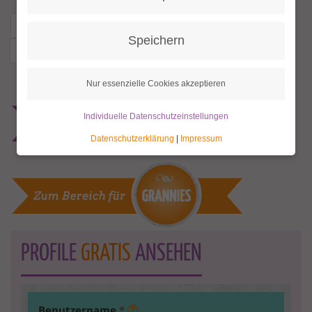
« erste Seite
‹ vorherige Seite
…
13
14
Speichern
15
16
17
18
19
20
21
Nur essenzielle Cookies akzeptieren
Individuelle Datenschutzeinstellungen
Datenschutzerklärung
|
Impressum
PROFILE
GRATIS
ANSEHEN
Benutzername
*