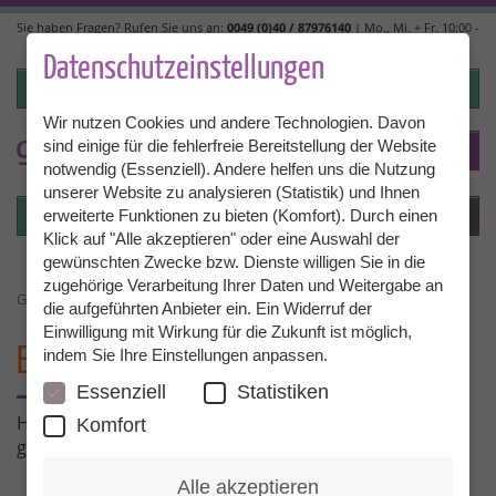
Direkt
Sie haben Fragen? Rufen Sie uns an:
0049 (0)40 / 87976140
| Mo., Mi. + Fr. 10:00 -
zum
14:00, Di. + Do. 14:00 - 18:00 |
info@granny-aupair.com
Inhalt
Datenschutzeinstellungen
Login
Wir nutzen Cookies und andere Technologien. Davon
sind einige für die fehlerfreie Bereitstellung der Website
To
DE
notwendig (Essenziell). Andere helfen uns die Nutzung
unserer Website zu analysieren (Statistik) und Ihnen
Login
Menü
erweiterte Funktionen zu bieten (Komfort). Durch einen
Klick auf "Alle akzeptieren" oder eine Auswahl der
gewünschten Zwecke bzw. Dienste willigen Sie in die
zugehörige Verarbeitung Ihrer Daten und Weitergabe an
GRANNY AU PAIR ERFAHRUNGSBERICHTE
die aufgeführten Anbieter ein. Ein Widerruf der
Einwilligung mit Wirkung für die Zukunft ist möglich,
ERFAHRUNGEN
MIT GRANNY AUPAIR
indem Sie Ihre Einstellungen anpassen.
Essenziell
Statistiken
Hier erzählen unsere Grannies und Familien über ihre
Komfort
ganz persönlichen Erfahrungen mit Granny Aupair!
Alle akzeptieren