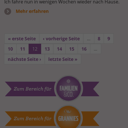
Ich fahre nun in wenigen Wochen wieder nach Hause.
Mehr erfahren
« erste Seite
‹ vorherige Seite
…
8
9
10
11
12
13
14
15
16
…
nächste Seite ›
letzte Seite »